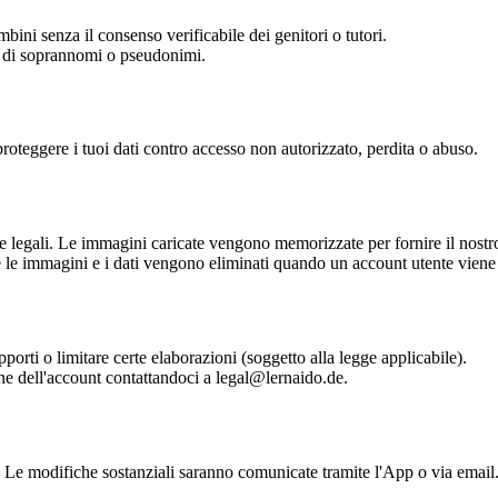
i senza il consenso verificabile dei genitori o tutori.
o di soprannomi o pseudonimi.
proteggere i tuoi dati contro accesso non autorizzato, perdita o abuso.
e legali. Le immagini caricate vengono memorizzate per fornire il nostro 
te le immagini e i dati vengono eliminati quando un account utente viene 
opporti o limitare certe elaborazioni (soggetto alla legge applicabile).
one dell'account contattandoci a
legal@lernaido.de
.
 Le modifiche sostanziali saranno comunicate tramite l'App o via email.