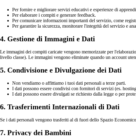
Per fornire e migliorare servizi educativi e esperienze di apprend
Per elaborare i compiti e generare feedback.
Per comunicare informazioni importanti del servizio, come registr
Per garantire la sicurezza, monitorare l'integrità del servizio e a
4. Gestione di Immagini e Dati
Le immagini dei compiti caricate vengono memorizzate per l'elaborazione 
livello classe). Le immagini vengono eliminate quando un account utente
5. Condivisione e Divulgazione dei Dati
Non vendiamo o affittiamo i tuoi dati personali a terze parti.
I dati possono essere condivisi con fornitori di servizi (es. hostin
I dati possono essere divulgati se richiesto dalla legge o per proteg
6. Trasferimenti Internazionali di Dati
Se i dati personali vengono trasferiti al di fuori dello Spazio Econom
7. Privacy dei Bambini